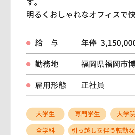
す。
明るくおしゃれなオフィスで
給 与
年俸 3,150,0
勤務地
福岡県福岡市
雇用形態
正社員
大学生
専門学生
大学
全学科
引っ越しを伴う転勤な