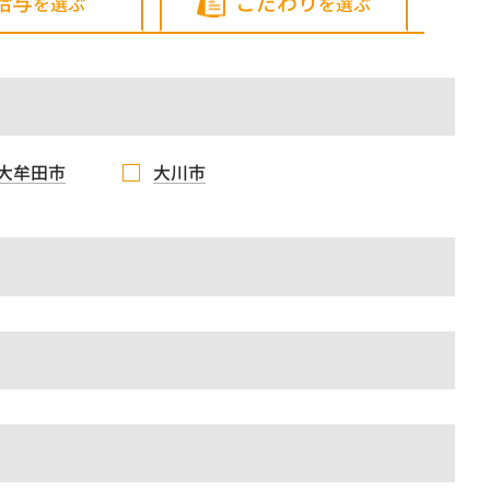
給与
こだわり
を選ぶ
を選ぶ
大牟田市
大川市