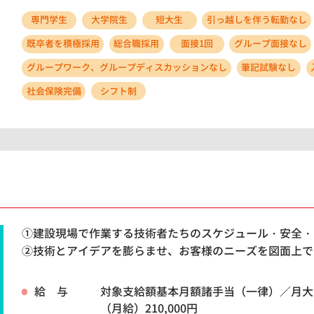
専門学生
大学院生
短大生
引っ越しを伴う転勤なし
既卒者を積極採用
総合職採用
面接1回
グループ面接なし
グループワーク、グループディスカッションなし
筆記試験なし
社会保険完備
シフト制
①建設現場で作業する技術者たちのスケジュール・安全・
②技術とアイデアを膨らませ、お客様のニーズを図面上で
給 与
対象支給額基本月額諸手当（一律）／月大
（月給）210,000円