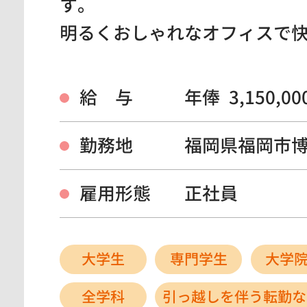
す。
明るくおしゃれなオフィスで
給 与
年俸 3,150,0
勤務地
福岡県福岡市
雇用形態
正社員
大学生
専門学生
大学
全学科
引っ越しを伴う転勤な