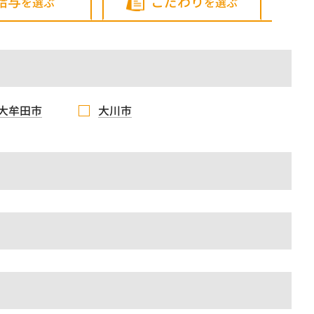
給与
こだわり
を選ぶ
を選ぶ
大牟田市
大川市