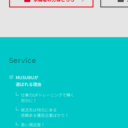
Service
MUSUBUが
選ばれる理由
仕事力UPトレーニングで輝く
自分に！
就活先は地元にある
信頼ある優良企業ばかり！
高い満足度！