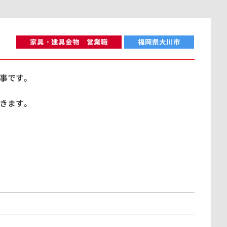
家具・建具金物 営業職
福岡県大川市
事です。
きます。